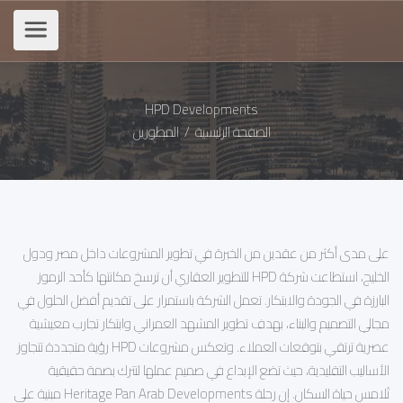
HPD Developments
الصفحة الرئيسية
/
المطورين
على مدى أكثر من عقدين من الخبرة في تطوير المشروعات داخل مصر ودول
الخليج، استطاعت شركة HPD للتطوير العقاري أن ترسخ مكانتها كأحد الرموز
البارزة في الجودة والابتكار. تعمل الشركة باستمرار على تقديم أفضل الحلول في
مجالي التصميم والبناء، بهدف تطوير المشهد العمراني وابتكار تجارب معيشية
عصرية ترتقي بتوقعات العملاء. وتعكس مشروعات HPD رؤية متجددة تتجاوز
الأساليب التقليدية، حيث تضع الإبداع في صميم عملها لتترك بصمة حقيقية
تُلامس حياة السكان. إن رحلة Heritage Pan Arab Developments مبنية على