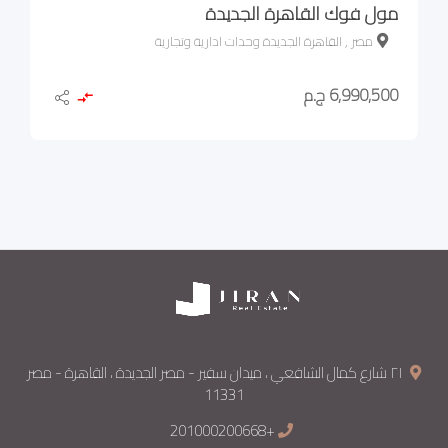
مول فوك القاهرة الجديدة
مصر , القاهرة الجديدة وحدات ادارية وتجارية
6,990,500 ج.م
٢١ شارع كمال الشافعي ، ميدان سفير - مصر الجديدة ، القاهرة - مصر
11331
+201000200668