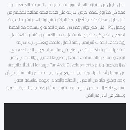
سجل طويل من الإنجازات التي أكسبتها ثقة قوية في الأسواق التي تعمل بها.
فمع كل مشروع تنفذه، تحرص الشركة على تقديم قيمة مضافة للمجتمع من
خلال حلول سكنية متطورة تُعزز جودة الحياة وتمنح البيئة العمرانية روحًا جديدة.
وتعمل HPD على خلق توازن مميز بين العمارة الحديثة والانسجام مع المحيط
الطبيعي، ليصبح كل مشروع علامة على جمال التصميم ودقته، وشاهدًا على
رؤية تهدف لإحداث تأثير إيجابي يمتد لأجيال قادمة. ويعكس إرث الشركة
شغفها الدائم بالابتكار؛ إذ تُترجم رؤيتها في مشاريع تجمع بين الفن المعماري
الرفيع والمفاهيم المستدامة، ما يجعل حضورها العمراني والاجتماعي أكثر
تميزًا وفاعلية. وتلتزم Heritage Pan Arab Developments بترك أثر دائم يعبّر
عن قيمها وأهدافها، عبر تطوير مشاريع تلبي احتياجات الحاضر والمستقبل في آن
واحد، وتخلق حالة من التناغم بين الأصالة والتجديد. وبهذه الفلسفة، تتحول
مشاريع HPD إلى قصص نجاح ملهمة تضيف عمقًا وبعدًا جديدًا للحياة الحضرية
وتستمر في التأثير عبر الزمن.