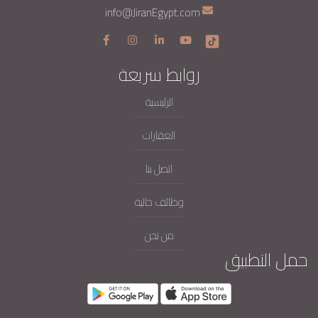
info@JiranEgypt.com
روابط سريعة
الرئيسية
العقارات
اتصل بنا
وظائف خالية
من نحن
حمل التطبيق