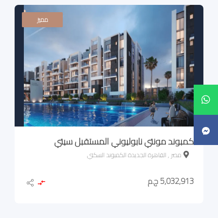
مميز
كمبوند مونتي نابوليوني المستقبل سيتي
مصر , القاهرة الجديدة الكمبوند السكني
5,032,913 ج.م