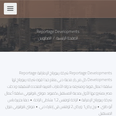
Reportage Developments
الصفحة الرئيسية
/
المطورين
Reportage Developments شركة ريبورتاج الإماراتية Reportage
Developments كل من زار مدينة دبي يعلم جيدا قوه شركه ريبورتاج لها
سابقة اعمال قوية ومشرفه بدوله الأمارات العربيه المتحده الشقيقه ودخلت
مصر بمشروعها الأول بمدينة المستقبل بكمبوند مونتي نابوليوني سابقة أعمال
شركة ريبورتاج الإمراتية • الراخة لوفتس 1,2 بشاطئ الراحة. • ديفا بجزيرة ياس
أبو ظبي. • برج ركان1 وركان 2 لوفتس في إمارة دبي. • مونتي نابوليوني مول
المستقبل.