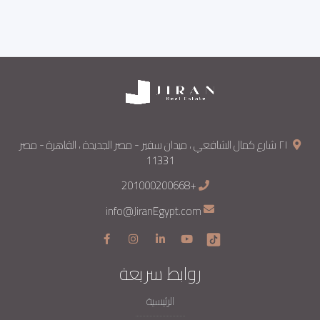
٢١ شارع كمال الشافعي ، ميدان سفير - مصر الجديدة ، القاهرة - مصر
11331
+201000200668
info@JiranEgypt.com
روابط سريعة
الرئيسية