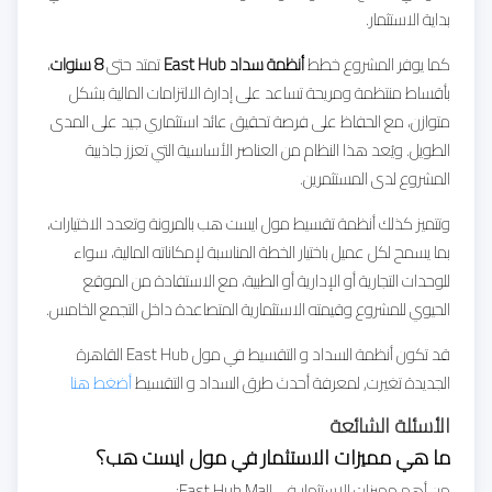
بداية الاستثمار.
كما يوفر المشروع خطط
أنظمة سداد East Hub
تمتد حتى
8 سنوات
،
بأقساط منتظمة ومريحة تساعد على إدارة الالتزامات المالية بشكل
متوازن، مع الحفاظ على فرصة تحقيق عائد استثماري جيد على المدى
الطويل. ويُعد هذا النظام من العناصر الأساسية التي تعزز جاذبية
المشروع لدى المستثمرين.
وتتميز كذلك أنظمة تقسيط مول ايست هب بالمرونة وتعدد الاختيارات،
بما يسمح لكل عميل باختيار الخطة المناسبة لإمكاناته المالية، سواء
للوحدات التجارية أو الإدارية أو الطبية، مع الاستفادة من الموقع
الحيوي للمشروع وقيمته الاستثمارية المتصاعدة داخل التجمع الخامس.
قد تكون أنظمة السداد و التقسيط في
مول East Hub القاهرة
الجديدة تغيرت, لمعرفة أحدث طرق السداد و التقسيط
أضغط هنا
الأسئلة الشائعة
ما هي مميزات الاستثمار في مول ايست هب؟
من أهم مميزات الاستثمار في East Hub Mall: