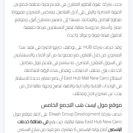
نجحت شركة عليوة للتطوير العقاري في تقديم تجربة مختلفة تجمع بين
الحيوية العصرية والرقي في أدق التفاصيل. ويعكس المشروع مفهومًا
متطورًا للتكامل والفخامة، مستندًا إلى تصميم معماري أنيق، وموقع
مميز، وأسعار مدروسة بعناية، ليمنح المستثمرين فرصة حقيقية
لتحقيق قيمة قوية وعوائد واعدة.
وقد حرصت شركة HUB على توظيف خبرتها الكبيرة في تنفيذ هذا
المشروع، من خلال التعاون مع مجموعة من أبرز الخبراء والاستشاريين
في السوق العقاري المصري، ما ساهم في تقديم مول متكامل
الخدمات يلبي مختلف الاحتياجات. وبفضل هذه الرؤية المتكاملة،
استطاع East Hub Mall New Cairo أن يضع معايير جديدة للاستثمار
في الوحدات التجارية والإدارية والطبية، ليصبح وجهة مثالية لكل من
يبحث عن مشروع ناجح ومختلف.
موقع مول ايست هب التجمع الخامس
حرصت شركة Eliwah Group Development على اختيار موقع مول
East Hub New Cairo بعناية فائقة، حيث يقع
في منطقة خدمات
الياسمين
أمام بوابة الياسمين 6 مباشرة، مع قربه من شارع التسعين