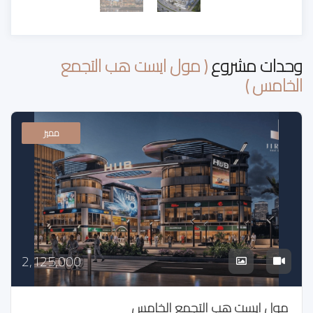
وحدات مشروع
( مول ايست هب التجمع
الخامس )
مميز
2,125,000
مول ايست هب التجمع الخامس