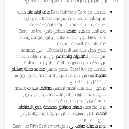
المستثمرين والزوار، وتوفر تجربة عملية وسهلة داخل المشروع:
يضم مشروع East Hub New Cairo
غرف اجتماعات
حديثة
مجهزة بأحدث التقنيات، بما يتيح عقد الاجتماعات وإدارتها
بكفاءة وسلاسة عالية داخل بيئة احترافية متكاملة.
يوفر المشروع
هايبر ماركت
متكامل داخل East Hub Mall
New Cairo، يلبي احتياجات العاملين والزوار اليومية، ويخدم
كذلك المناطق السكنية المحيطة.
يحتوي مول ايست هب التابع لشركة HUB على مجموعة
متنوعة من
الكافيهات والمطاعم
التي تقدم خيارات متعددة
من المأكولات والمشروبات، لتلبية أذواق الزوار المختلفة.
يضم مشروع East Hub التجمع الخامس
مصاعد حديثة وسلالم
متحركة
تربط بين الطوابق، لتسهيل الحركة داخل المول وتوفير
تجربة تنقل مريحة للجميع.
تم تجهيز ايست هب التجمع الخامس
بمواقف سيارات
واسعة
تستوعب عددًا كبيرًا من المركبات، مما يسهل على الزوار
والمستثمرين تجربة وصول وركن مريحة.
تم مراعاة توفير
ممرات ومرافق مخصصة لذوي الاحتياجات
الخاصة
داخل المشروع، لضمان سهولة الحركة والتنقل في
جميع أنحاء المول.
تتوفر
ماكينات صراف آلي
داخل East Hub Fifth Settlement،