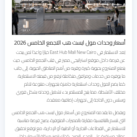
أسعار وحدات مول ايست هب التجمع الخامس 2026
يُعد الاستثمار في East Hub Mall New Cairo خيارًا واعدًا لمن يبحث
عن فرصة داخل موقع استراتيجي مميز في قلب التجمع الخامس، حيث
يتمتع المشروع بحيوية كبيرة وقربه من أهم المناطق الحيوية، إلى جانب
ما يوفره من خدمات ومرافق متكاملة ترفع من قيمته الاستثمارية.
كما يضم المول وحدات استثمارية جاهزة بتجهيزات متنوعة تلائم
مختلف الأنشطة، مما يتيح للمستثمر بدء تشغيل وحدته بشكل فوري
وسلس دون الحاجة إلى تجهيزات إضافية معقدة.
وبفضل ما يقدمه المشروع من أسعار مول ايست هب التجمع الخامس
التي تتسم بالتنافسية مقارنة بالمميزات المتوفرة، يصبح فرصة مناسبة
للاستثمار في القطاعات التجارية أو الطبية أو الإدارية، مع توقع تحقيق
عوائد مستقرة على المدى البعيد. كذلك تتميز هيكلة الأسعار داخل