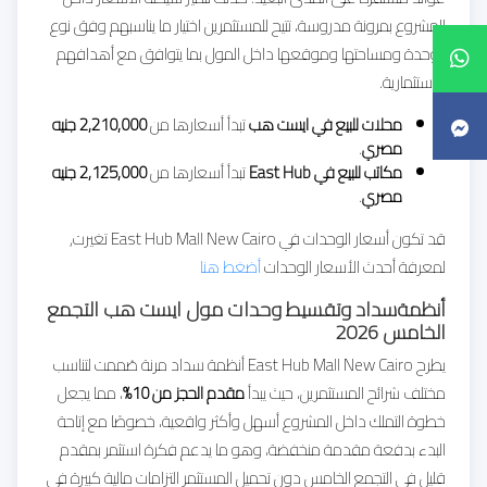
المشروع بمرونة مدروسة، تتيح للمستثمرين اختيار ما يناسبهم وفق نوع
الوحدة ومساحتها وموقعها داخل المول بما يتوافق مع أهدافهم
الاستثمارية.
محلات للبيع في ايست هب
تبدأ أسعارها من
2,210,000 جنيه
مصري
.
مكاتب للبيع في East Hub
تبدأ أسعارها من
2,125,000 جنيه
مصري
.
قد تكون أسعار الوحدات في East Hub Mall New Cairo تغيرت,
لمعرفة أحدث الأسعار الوحدات
أضغط هنا
أنظمةسداد وتقسيط وحدات مول ايست هب التجمع
الخامس 2026
يطرح East Hub Mall New Cairo أنظمة سداد مرنة صُممت لتناسب
مختلف شرائح المستثمرين، حيث يبدأ
مقدم الحجز من 10%
، مما يجعل
خطوة التملك داخل المشروع أسهل وأكثر واقعية، خصوصًا مع إتاحة
البدء بدفعة مقدمة منخفضة، وهو ما يدعم فكرة استثمر بمقدم
قليل في التجمع الخامس دون تحميل المستثمر التزامات مالية كبيرة في