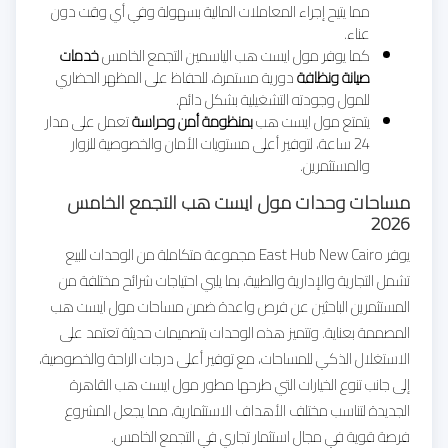
مما يتيح إجراء المعاملات المالية بسهولة وفي أي وقت دون
عناء.
كما يوفر مول ايست هب الياسمين التجمع الخامس
خدمات
صيانة ونظافة
دورية مستمرة، للحفاظ على المظهر الحضاري
للمول وجودته التشغيلية بشكل دائم.
يتمتع مول ايست هب
بمنظومة أمن وحراسة
تعمل على مدار
24 ساعة، لتوفير أعلى مستويات الأمان والخصوصية للزوار
والمستثمرين.
مساحات وحدات مول ايست هب التجمع الخامس
2026
يوفر East Hub New Cairo مجموعة متكاملة من الوحدات للبيع
تشمل التجارية والإدارية والطبية، بما يلبي احتياجات شرائح مختلفة من
المستثمرين الباحثين عن فرص واعدة ضمن مساحات مول ايست هب
المصممة بعناية. وتتميز هذه الوحدات بتصميمات حديثة تعتمد على
الاستغلال الذكي للمساحات، مع توفير أعلى درجات الراحة والخصوصية،
إلى جانب تنوع الخيارات التي طرحها مطور مول ايست هب القاهرة
الجديدة لتناسب مختلف الأهداف الاستثمارية، مما يجعل المشروع
فرصة قوية في مجال استثمار تجاري في التجمع الخامس.