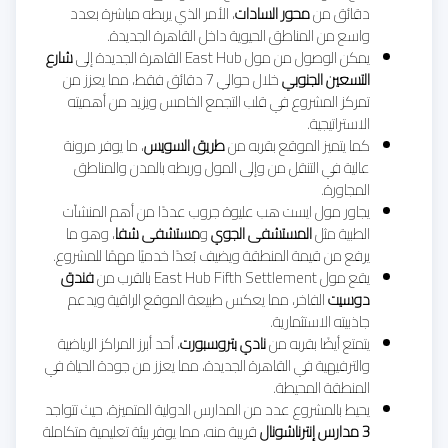
دقائق من
محور السادات
، الأمر الذي يربطه مباشرة بعدد
واسع من المناطق الحيوية داخل القاهرة الجديدة.
يمكن الوصول من مول East Hub القاهرة الجديدة إلى
شارع
التسعين الجنوبي
خلال حوالي 7 دقائق فقط، مما يعزز من
تمركز المشروع في قلب التجمع الخامس ويزيد من أهميته
الاستراتيجية.
كما يتميز الموقع بقربه من
طريق السويس
، ما يوفر مرونة
عالية في التنقل من وإلى المول وربطه بالمدن والمناطق
المجاورة.
يجاور مول ايست هب عليوة جروب عددًا من أهم المنشآت
الطبية مثل
المستشفى الجوي
و
مستشفى شفا
، وهو ما
يرفع من قيمة المنطقة ويضيف بُعدًا خدميًا مهمًا للمشروع.
يقع مول
East Hub Fifth Settlement بالقرب من
فندق
دوسيت
الفاخر، مما يعكس طبيعة الموقع الراقية ويدعم
جاذبيته الاستثمارية.
يتمتع أيضًا بقربه من
نادي بتروسبورت
، أحد أبرز المراكز الرياضية
والترفيهية في القاهرة الجديدة، مما يعزز من جودة الحياة في
المنطقة المحيطة.
يحيط بالمشروع عدد من المدارس الدولية المتميزة، حيث تتواجد
3 مدارس إنترناشونال
قريبة منه، مما يوفر بيئة تعليمية متكاملة