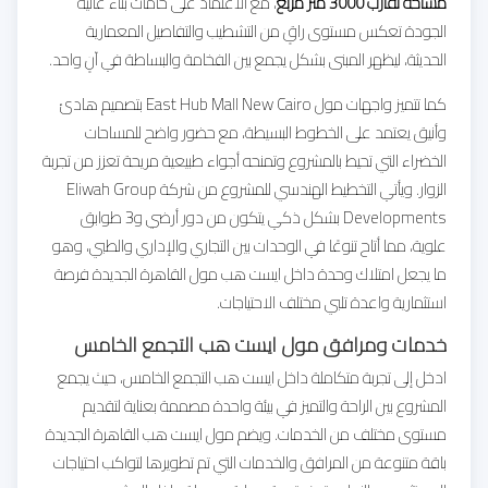
مساحة تقارب 3000 متر مربع
، مع الاعتماد على خامات بناء عالية
الجودة تعكس مستوى راقٍ من التشطيب والتفاصيل المعمارية
الحديثة، ليظهر المبنى بشكل يجمع بين الفخامة والبساطة في آنٍ واحد.
كما تتميز واجهات مول East Hub Mall New Cairo بتصميم هادئ
وأنيق يعتمد على الخطوط البسيطة، مع حضور واضح للمساحات
الخضراء التي تحيط بالمشروع وتمنحه أجواء طبيعية مريحة تعزز من تجربة
الزوار. ويأتي التخطيط الهندسي للمشروع من شركة Eliwah Group
Developments بشكل ذكي يتكون من دور أرضي و3 طوابق
علوية، مما أتاح تنوعًا في الوحدات بين التجاري والإداري والطبي، وهو
ما يجعل امتلاك وحدة داخل ايست هب مول القاهرة الجديدة فرصة
استثمارية واعدة تلبي مختلف الاحتياجات.
خدمات ومرافق مول ايست هب التجمع الخامس
ادخل إلى تجربة متكاملة داخل ايست هب التجمع الخامس، حيث يجمع
المشروع بين الراحة والتميز في بيئة واحدة مصممة بعناية لتقديم
مستوى مختلف من الخدمات. ويضم مول ايست هب القاهرة الجديدة
باقة متنوعة من المرافق والخدمات التي تم تطويرها لتواكب احتياجات