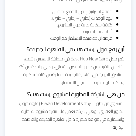
موقع استراتيجي في التجمع الخامس.
تنوع الوحدات (تجاري – إداري – طبي).
كثافة سكانية عالية حول المشروع.
أنظمة سداد مرنة.
فرصة لزيادة قيمة الاستثمار مع الوقت.
أين يقع مول ايست هب في القاهرة الجديدة؟
يقع مول East Hub New Cairo في منطقة الياسمين بالتجمع
الخامس، بالقرب من محور التسعين الشمالي، وهي واحدة من أكثر
المناطق الحيوية في القاهرة الجديدة، مما يضمن كثافة سكانية
وحركة تجارية عالية تدعم نجاح الاستثمار.
من هي الشركة المطورة لمشروع ايست هب؟
المشروع من تطوير شركة Eliwah Developments (عليوة جروب
للتطوير العقاري)، وهي شركة تعمل على تنفيذ مشروعات تجارية
واستثمارية في مواقع متميزة داخل القاهرة الجديدة والعاصمة
الإدارية.