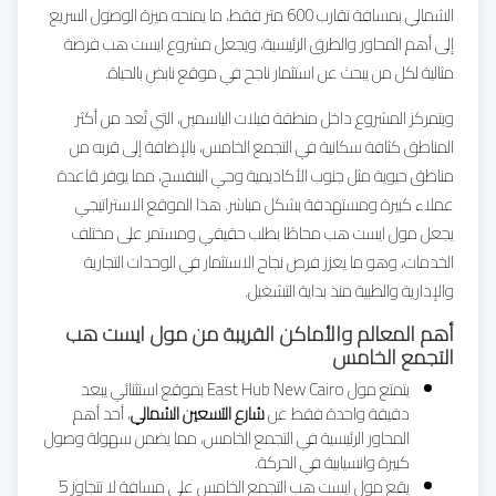
الشمالي بمسافة تقارب 600 متر فقط، ما يمنحه ميزة الوصول السريع
إلى أهم المحاور والطرق الرئيسية، ويجعل مشروع ايست هب فرصة
مثالية لكل من يبحث عن استثمار ناجح في موقع نابض بالحياة.
ويتمركز المشروع داخل منطقة فيلات الياسمين، التي تُعد من أكثر
المناطق كثافة سكانية في التجمع الخامس، بالإضافة إلى قربه من
مناطق حيوية مثل جنوب الأكاديمية وحي البنفسج، مما يوفر قاعدة
عملاء كبيرة ومستهدفة بشكل مباشر. هذا الموقع الاستراتيجي
يجعل مول ايست هب محاطًا بطلب حقيقي ومستمر على مختلف
الخدمات، وهو ما يعزز فرص نجاح الاستثمار في الوحدات التجارية
والإدارية والطبية منذ بداية التشغيل.
أهم المعالم والأماكن القريبة من مول ايست هب
التجمع الخامس
يتمتع مول East Hub New Cairo بموقع استثنائي يبعد
دقيقة واحدة فقط عن
شارع التسعين الشمالي
، أحد أهم
المحاور الرئيسية في التجمع الخامس، مما يضمن سهولة وصول
كبيرة وانسيابية في الحركة.
يقع مول ايست هب التجمع الخامس على مسافة لا تتجاوز 5