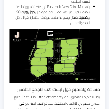
تناسب العائلات.
يقع East Hub New Cairo Mall في منطقة حيوية نابضة
بالحياة، بالقرب من مشروعات معروفة مثل
مول بوينت 90
و
كمبوند ديجار
، وهو ما يمنحه موقعًا استثماريًا قويًا داخل
التجمع الخامس.
مساحة وتصميم مول ايست هب التجمع الخامس
يمتاز التصميم المعماري لمول
East Hub Fifth Settlement بطابع
عصري يجمع بين الأناقة والوظيفية، حيث تم تنفيذ المشروع
على