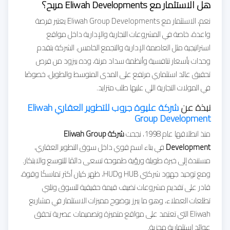
هل الاستثمار مع Eliwah Developments مربح؟
نعم، الاستثمار مع Eliwah Group Developments يعتبر فرصة
واعدة، خاصة في المشروعات التجارية والإدارية داخل مواقع
استراتيجية مثل العاصمة الإدارية والتجمع الخامس. الشركة بتقدم
وحدات بأسعار تنافسية وأنظمة سداد مرنة، وده بيزود من فرص
تحقيق عائد استثماري مرتفع على المدى المتوسط والطويل، خصوصًا
في المولات التجارية اللي عليها طلب متزايد.
نبذة عن
شركة عليوة جروب للتطوير العقاري Eliwah
Group Development
منذ انطلاقها عام 1998، نجحت
شركة Eliwah Group
Development
في بناء اسم قوي داخل سوق التطوير العقاري،
مستندة إلى خبرة طويلة ورؤية طموحة تسعى دائمًا للتوسع والابتكار.
ومع توحيد جهود شركتي HUB وHUD، ظهر كيان أكثر تماسكًا وقوة،
قادر على تقديم مشروعات تضيف قيمة حقيقية للسوق وتلبي
تطلعات العملاء، وهو ما يبرز بوضوح مميزات الاستثمار في مشاريع
Eliwah التي تعتمد على مواقع متميزة وتصميمات عصرية تحقق
عوائد استثمارية مجزية.