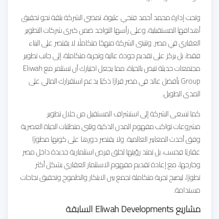
وتحت إدارة محمد أحمد فتحي عليوة، تمضي الشركة بثقة نحو تحقيق
أهدافها المستقبلية، وعلى رأسها التواجد ضمن كبرى شركات التطوير
العقاري في مصر. وتتبنى الشركة منهجًا متكاملًا لا يقتصر على البناء
فقط، بل يركز على تقديم جودة عالية وتجربة متكاملة، إلى جانب تطوير
مجتمعات حديثة تنبض بالحياة، مما يجعل اختيارك أن تستثمر مع Eliwah
Group بأفضل عائد في مصر قرارًا ذكيًا يدعم استقرارك المالي على
المدى الطويل.
كما تسعى الشركة إلى استشراف المستقبل من خلال تطوير
مشروعات تواكب مفهوم المدن الذكية وتلبي متطلبات الحياة العصرية
وفق أحدث المعايير العالمية. ولا يقتصر دورها على كونها مطورًا
عقاريًا فحسب، بل تمتد رؤيتها لخلق فرص استثمارية جديدة داخل مصر
وخارجها، مع إعادة تقديم مفهوم الاستثمار العقاري بشكل أكثر
تطورًا، ليصبح تجربة متكاملة تجمع بين الابتكار والطموح وتحقيق نجاحات
مستدامة.
مشاريع Eliwah Developments السابقة