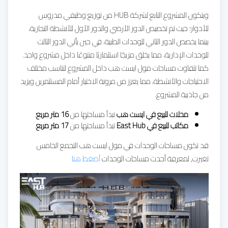
ويتكون المشروع التابع لشركة HUB من توزيع وظيفي مدروس
للأدوار؛ حيث تم تخصيص الدور الأرضي والدور الأول للأنشطة التجارية،
بينما يخصص الدور الثاني للوحدات الطبية، في حين يأتي الدور الثالث
للوحدات الإدارية، مما يخلق مزيجًا استثماريًا متنوعًا داخل مشروع واحد.
كما تتفاوت مساحات مول ايست هب داخل المشروع لتناسب مختلف
الاحتياجات والأنشطة، مما يعزز من مرونة الاختيار أمام المستثمرين ويزيد
من جاذبية المشروع.
محلات للبيع في ايست هب
تبدأ مساحتها من
16 متر مربع
.
مكاتب للبيع في East Hub
تبدأ مساحتها من
17 متر مربع
.
قد تكون مساحات الوحدات في مول ايست هب التجمع الخامس
تغيرت, لمعرفة أحدث مساحات الوحدات
أضغط هنا