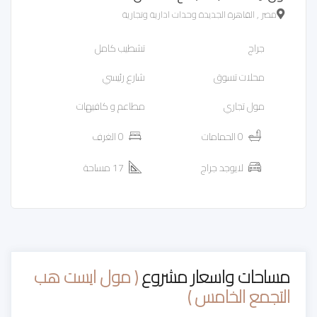
مصر , القاهرة الجديدة وحدات ادارية وتجارية
جراج
تشطيب كامل
محلات تسوق
شارع رئيسي
مول تجاري
مطاعم و كافيهات
0 الحمامات
0 الغرف
لايوجد جراج
17 مساحة
مساحات واسعار مشروع
( مول ايست هب
التجمع الخامس )