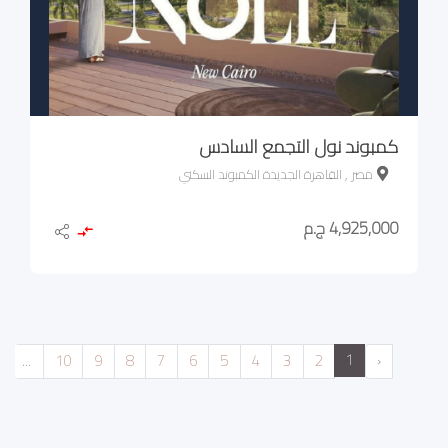
كمبوند نول التجمع السادس
مصر , القاهرة الجديدة الكمبوند السكني
4,925,000 ج.م
1
...
10
9
8
7
6
5
4
3
2
‹