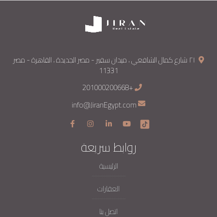
٢١ شارع كمال الشافعي ، ميدان سفير - مصر الجديدة ، القاهرة - مصر
11331
+201000200668
info@JiranEgypt.com
روابط سريعة
الرئيسية
العقارات
اتصل بنا