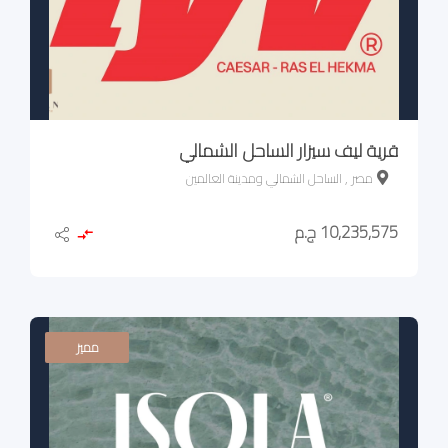
قرية ليف سيزار الساحل الشمالي
مصر , الساحل الشمالي ومدينة العالمين
10,235,575 ج.م
مميز