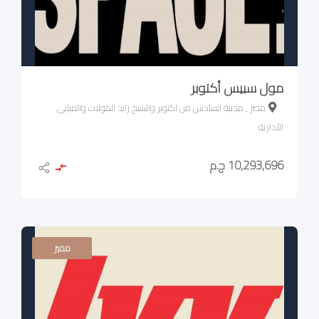
مول سبيس أكتوبر
مصر , مدينة السادس من اكتوبر والشيخ زايد المولات والمباني
الأدارية
10,293,696 ج.م
مميز