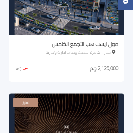
مول ايست هب التجمع الخامس
مصر , القاهرة الجديدة وحدات ادارية وتجارية
2,125,000 ج.م
مميز