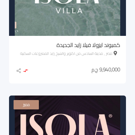
كمبوند ايزولا فيلا زايد الجديدة
مصر , مدينة السادس من اكتوبر والشيخ زايد المشروعات السكنية
9,940,000 ج.م
مميز