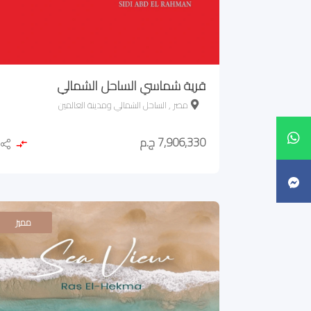
قرية شماسي الساحل الشمالي
مصر , الساحل الشمالي ومدينة العالمين
7,906,330 ج.م
مميز