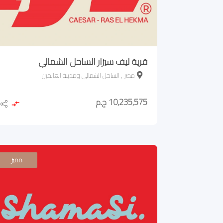
قرية ليف سيزار الساحل الشمالي
مصر , الساحل الشمالي ومدينة العالمين
10,235,575 ج.م
مميز