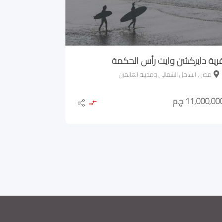
رية دايركشن وايت رأس الحكمة
مصر , الساحل الشمالي ومدينة العالمين
11,000,00 ج.م