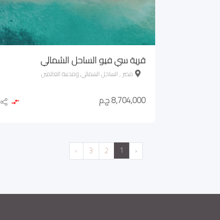
قرية سي فيو الساحل الشمالي
مصر , الساحل الشمالي ومدينة العالمين
8,704,000 ج.م
1
›
3
2
‹