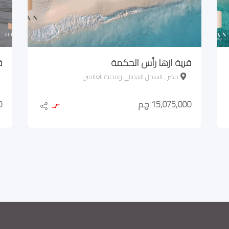
قرية ازها رأس الحكمة
ق
مصر , الساحل الشمالي ومدينة العالمين
15,075,000 ج.م
0