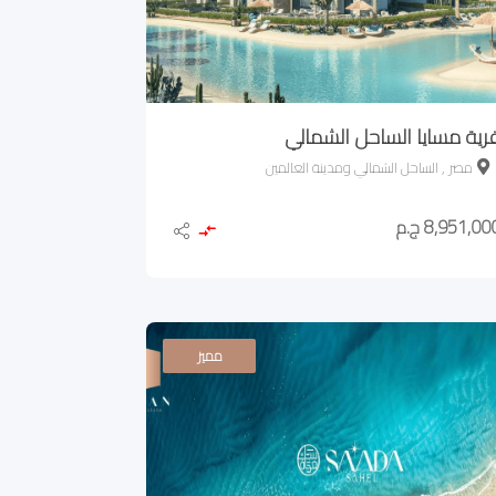
رية مسايا الساحل الشمالي
مصر , الساحل الشمالي ومدينة العالمين
8,951,00 ج.م
مميز