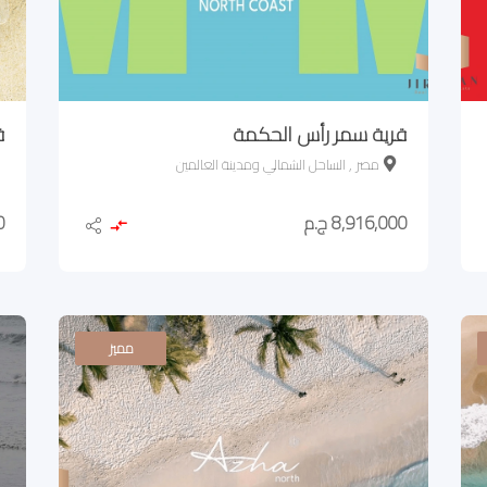
قرية سمر رأس الحكمة
ق
مصر , الساحل الشمالي ومدينة العالمين
8,916,000 ج.م
0 ج
مميز