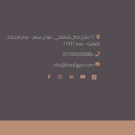
٢١ شارع كمال الشافعي ، ميدان سفير - مصر الجديدة ،
القاهرة - مصر 11331
+201000200668
info@JiranEgypt.com