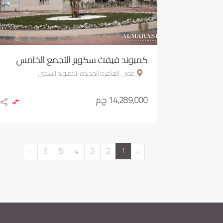
كمبوند فيفث سكوير التجمع الخامس
مصر , القاهرة الجديدة الكمبوند السكني
14,289,000 ج.م
1
›
6
5
4
3
2
‹