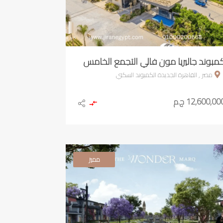
مبوند جاليريا مون فالي التجمع الخامس
مصر , القاهرة الجديدة الكمبوند السكني
12,600,00 ج.م
مميز