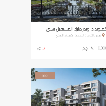
مبوند ذا وندر مارك المستقبل سيتي
مصر , القاهرة الجديدة الكمبوند السكني
14,110,00 ج.م
مميز