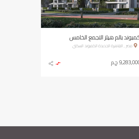
مبوند بالم هيلز التجمع الخامس
مصر , القاهرة الجديدة الكمبوند السكني
9,283,00 ج.م