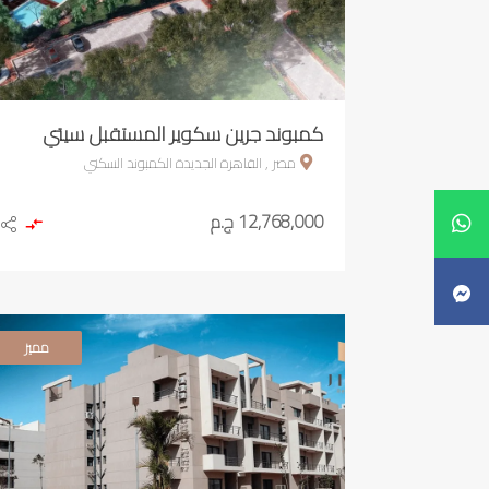
كمبوند جرين سكوير المستقبل سيتي
مصر , القاهرة الجديدة الكمبوند السكني
12,768,000 ج.م
مميز