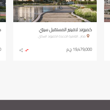
كمبوند لافينير المستقبل سيتي
ك
مصر , القاهرة الجديدة الكمبوند السكني
19,479,000 ج.م
0