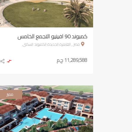
كمبوند 90 افينيو التجمع الخامس
مصر , القاهرة الجديدة الكمبوند السكني
11,289,588 ج.م
مميز