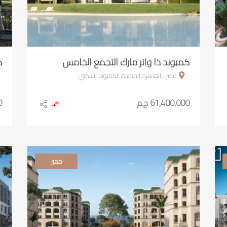
كمبوند ذا واتر مارك التجمع الخامس
ك
مصر , القاهرة الجديدة الكمبوند السكني
61,400,000 ج.م
0
مميز